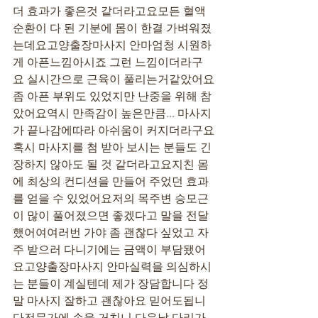
더 효과가 좋은것 같더라고요모든 혈액
순환이 다 된 기분에 몸이 한결 가벼워졌
는데요고양출장마사지 안마엄청 시원하
게 아픈느낌아시죠 그런 느낌이더라구
요 실시간으로 근육이 풀리는거같았어요
좀 아픈 부위도 있었지만 난중을 위해 참
았어요역시 만족감이 높은만큼... 마사지
가 끝나감에따라 아쉬움이 커지더라구요
혹시 마사지를 첨 받아 보시는 분들도 긴
장하지 않아도 될 것 같더라고요지친 몸
에 최상의 컨디션을 만들어 주었던 효과
를 얻을 수 있었어요저의 목주변 승모근
이 많이 풀어졌으면 좋겠다고 말을 전달
했어여여러번 가야 좀 괜찮다 싶었고 자
주 받으러 다니기에는 금액이 부담됐어
요고양출장마사지 안마실력을 의심하시
는 분들이 계실텐데 제가 장담합니다 정
말 마사지 잘하고 괜찮아요 믿어도됩니
다전문가에 손을 거치니 다음날 다리가 