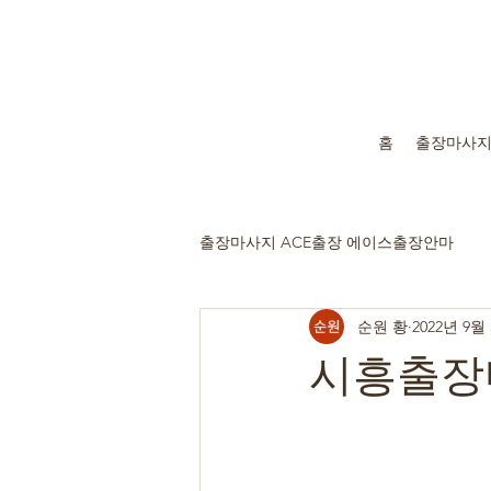
홈
출장마사
출장마사지 ACE출장 에이스출장안마
순원 황
2022년 9월
시흥출장마