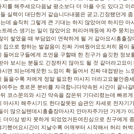
사지를 해주세요다음날 평소보다 더 아플 수도 있다고 미
들 실력이 대단한거 같습니다내몸은 굳고,긴장됐던게 좀
데 솔직히 그렇게 큰 기대는 하지 않았어여 하지만 마
스트레스 생기는 일이 많았어요 허리어깨등에 자주 뭉치는
많이 쌓였을 때 부담없이 연락하게 될 거 같아요시흥출
 집으로 향하는 발걸음이 진짜 가벼웠어요도저히 몸이 
이 들어요구들에게 조언을 구할때 한 친구가 솔깃한 정보
받아 보시는 분들도 긴장하지 않아도 될 것 같더라고요이
하시면 되는데깨끗한 느낌이 확 들어서 진짜 대접받는 
 들을수록 저에게 정말 필요한 마사지 더라고요불안증세
줄여주는 호르몬 분비를 자극합니다약속된 시간이 끝나갈
뒤 코스문의와 시간 약속을 잡은뒤 기다리렸는데 빠르게
이 마사지 해주시기도 한다잘못된 습관인 자세로 전자기
분들이 많으실텐데시흥출장마사지 안마자주가던 가게가 이
도 더이상 받지 못하게 되었었거든여진심으로 친구에게 종
야기했어요시간이 지날수록 어깨부터 시작해서 허리 허벅