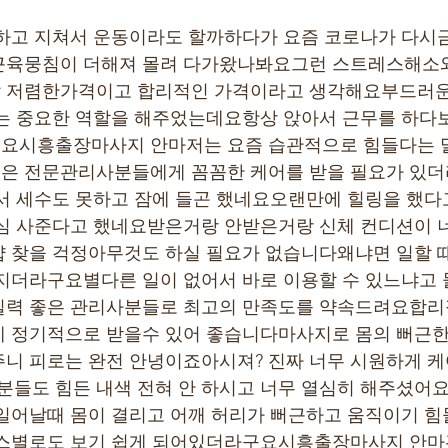
하고 지쳐서 운동이라도 할까하다가 요즘 코로나가 다시
근육뭉침이 더해져 몰려 다가왔나봐요그런 스트레스해소와
 저렴한가격이고 합리적인 가격이라고 생각해요부드러운
는 중요한 역할을 해주었는데요항상 앉아서 근무를 하다보
요시흥출장마사지 안마저는 요즘 습관적으로 힘들다는 말
은 전문관리사분들에게 꼼꼼한 케어를 받을 필요가 있더
서 세수도 못하고 잠에 들곤 했네요오랜만에 힐링을 했다
점심 사준다고 했네요받은거랑 안받은거랑 신체 컨디션이 
 찾을 걱정아무것도 하실 필요가 없습니다왜냐면 일할 
해지더라구요별다른 일이 없어서 바로 이용할 수 있느냐고
실력 좋은 관리사분들로 최고의 만족도를 약속드려요합리
 정기적으로 받을수 있어 좋습니다마사지로 몸의 뻐근한
니 피로는 완전 안녕이죠아시져? 진짜 너무 시원하게 케
들도 힘든 내색 전혀 안 하시고 너무 열심히 해주셨어요
일어날때 몸이 결리고 어깨 허리가 뻐근하고 움직이기 
코스별로도 보기 쉽게 되어있더라구요시흥출장마사지 안마