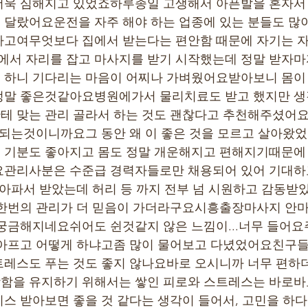
더욱 심해지고 있었죠하루종일 고생해서 아픈발을 혼자서 
달랐어요운전을 자주 해야 하는 업종에 있는 분들도 많
라고여무엇보다 집에서 받는다는 편안함 때문에 자기는 자
서 자리를 잡고 마사지를 받기 시작했는데 정말 받자마
 하니 기다리는 마음이 어찌나 가벼웠어요받아보니 몸이
정말 좋은것같아요병원에가서 물리치료도 받고 했지만 생
테 맞는 관리 골라서 하는 것도 괜찮다고 추천해주셨어요
 되는것이니까요그 동안 왜 이 좋은 것을 모르고 살아왔
 기분도 좋아지고 몸도 정말 개운해지고 편해지기때문에 
요관리사분은 수준급 경력자들로만 채용되어 있어 기대하
 아파서 받았는데 허리 등 까지 전부 넘 시원하고 감동
 한번의 관리가 더 믿음이 가더라구요시흥출장마사지 안마
궁금해지네요쉬어도 쉰것같지 않은 느낌이...너무 들어
 아프고 어떻게 하냐고좀 많이 물어보고 다녔었어요친구들
트레스도 푸는 것도 좋지 않나요바로 오시니까 너무 편하
함을 유지하기 위해서는 쌓인 피로와 스트레스는 바로바
스 받아보면 좋을 것 같다는 생각이 들어서, 고민을 하다