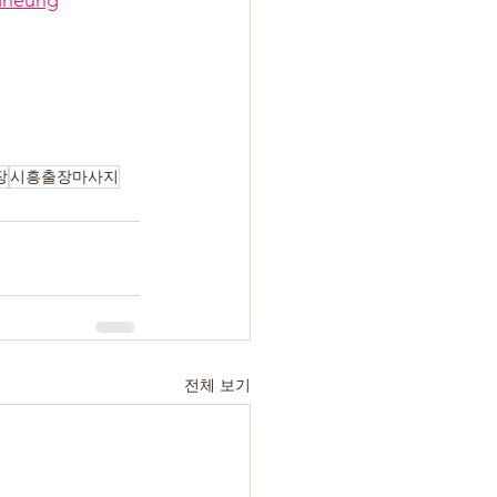
iheung
장
시흥출장마사지
전체 보기