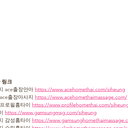
 링크
 ace출장안마 
https://www.acehomethai.com/siheung
ace출장마사지 
https://www.acehomethaimassage.com/
 프로필홈타이 
https://www.profilehomethai.com/siheun
이 
https://www.gamsungmsg.com/siheung
지 감성홈타이 
https://www.gamsunghomethaimassage.