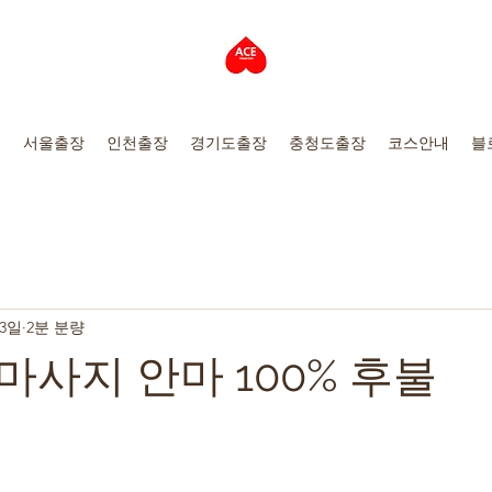
지
서울출장
인천출장
경기도출장
충청도출장
코스안내
블
 3일
2분 분량
사지 안마 100% 후불