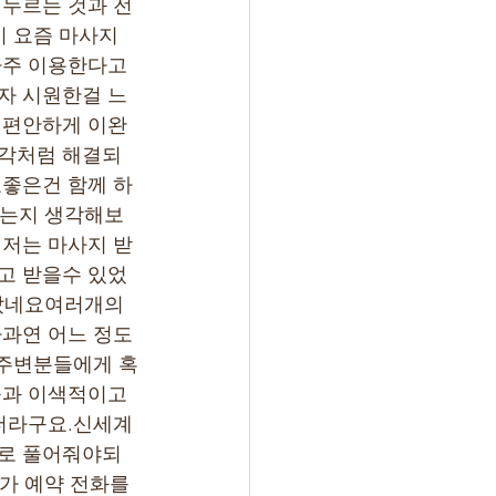
누르는 것과 전
이 요즘 마사지
주 이용한다고 
자 시원한걸 느
 편안하게 이완
각처럼 해결되
좋은건 함께 하
었는지 생각해보
저는 마사지 받
고 받을수 있었
받았네요여러개의 
과연 어느 정도
요주변분들에게 혹
과 이색적이고 
더라구요.신세계
로 풀어줘야되
가 예약 전화를 