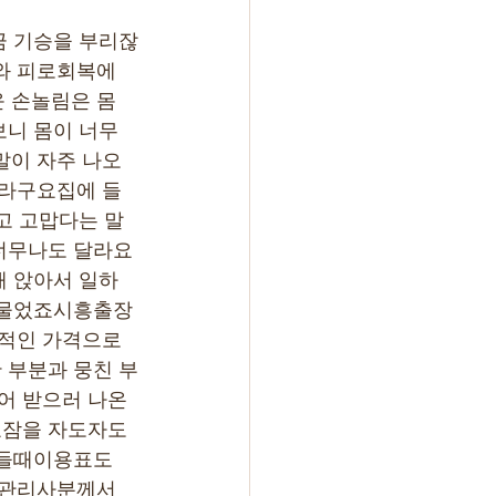
금 기승을 부리잖
 피로회복에 
 손놀림은 몸
니 몸이 너무 
이 자주 나오
라구요집에 들
고 고맙다는 말
너무나도 달라요
때 앉아서 일하
 물었죠시흥출장
적인 가격으로 
 부분과 뭉친 부
어 받으러 나온 
잠을 자도자도 
힘들때이용표도 
관리사분께서 